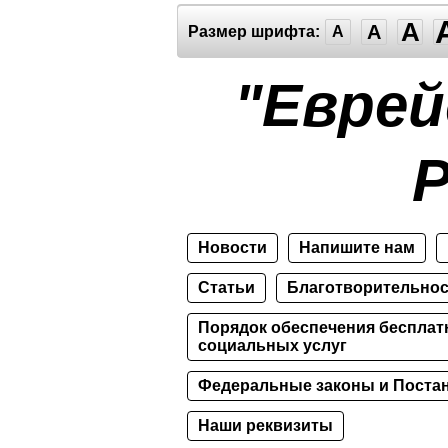
A
A
Размер шрифта:
A
"Еврей
Р
Новости
Напишите нам
Статьи
Благотворительно
Порядок обеспечения бесплат
социальных услуг
Федеральные законы и Постан
Наши реквизиты