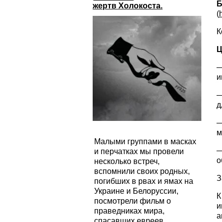
Б
жертв Холокоста.
(
К
Ц
—
и
—
д
—
м
Малыми группами в масках
—
и перчатках мы провели
о
несколько встреч,
вспомнили своих родных,
З
погибших в рвах и ямах на
Украине и Белоруссии,
К
посмотрели фильм о
и
праведниках мира,
а
спасавших евреев,