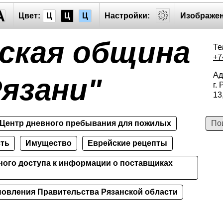
A
Цвет:
Ц
Ц
Ц
Настройки:
Изображен
ская община
Те
+7
Ад
язани"
г.
13
Центр дневного пребывания для пожилых
сть
Имущество
Еврейские рецепты
ного доступа к информации о поставщиках
овления Правительства Рязанской области