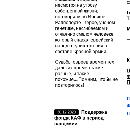
с
несмотря на угрозу
собственной жизни,
Г
поговорили об Иосифе
Т
Раппопорте - герое, ученом-
генетике, несгибаемом и
М
отчаянно смелом человеке,
—
который спасал еврейский
народ от уничтожения в
—
составе Красной армии.
К
Судьбы евреев времен тех
далеких времен такие
П
разные, и такие
Ф
похожие....Помним, чтобы не
П
повторилось!
П
Ф
Поддержка
30.12.2020
П
фонда КАФ в период
пандемии